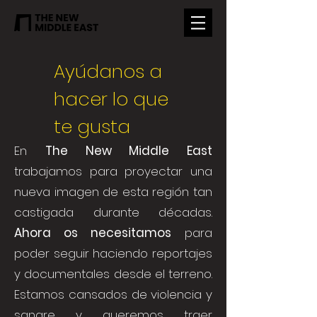
Ayúdanos a
hacer lo que
te gusta
En
The New Middle East
trabajamos para proyectar una
nueva imagen de esta región tan
castigada durante décadas.
Ahora os necesitamos
para
poder seguir haciendo reportajes
y documentales desde el terreno.
Estamos cansados de violencia y
sangre y queremos traer