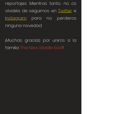
reportajes. Mientras tanto, no os
olvidéis de seguirnos en
Twitter
e
Instagram
para no perderos
ninguna novedad.
¡Muchas gracias por uniros a la
familia
The New Middle East
!